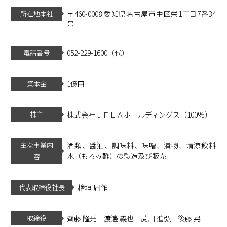
所在地本社
〒460-0008 愛知県名古屋市中区栄1丁目7番34
号
電話番号
052-229-1600（代）
資本金
1億円
株主
株式会社ＪＦＬＡホールディングス（100%）
主な事業内
酒類、醤油、調味料、味噌、漬物、清涼飲料
水（もろみ酢）の製造及び販売
容
代表取締役社長
檜垣 周作
取締役
齊藤 隆光 渡邊 義也 菱川 進弘 後藤 晃