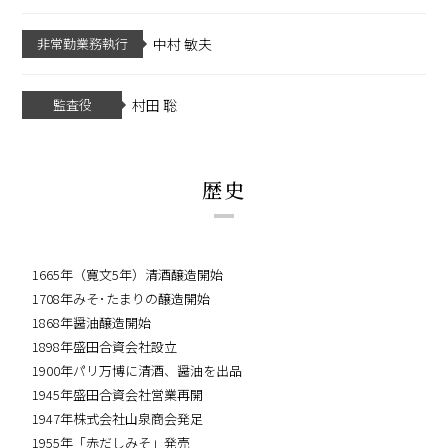
非常勤業務執行
中村 敏夫
監査役
村田 聡
歴史
1665年（寛文5年）清酒醸造開始
1708年みそ･たまりの醸造開始
1868年醤油醸造開始
1898年盛田合資会社設立
1900年パリ万博に清酒、醤油を出品
1945年盛田合資会社営業再開
1947年株式会社山泉商会発足
1955年「赤だしみそ」発売