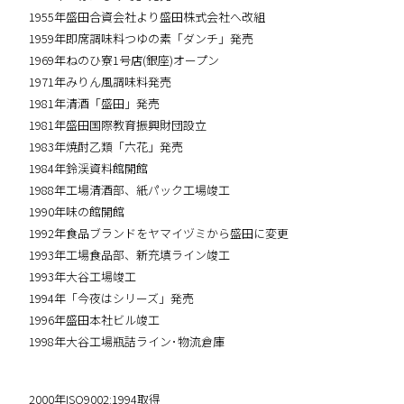
1955年盛田合資会社より盛田株式会社へ改組
1959年即席調味料つゆの素「ダンチ」発売
1969年ねのひ寮1号店(銀座)オープン
1971年みりん風調味料発売
1981年清酒「盛田」発売
1981年盛田国際教育振興財団設立
1983年焼酎乙類「六花」発売
1984年鈴渓資料館開館
1988年工場清酒部、紙パック工場竣工
1990年味の館開館
1992年食品ブランドをヤマイヅミから盛田に変更
1993年工場食品部、新充填ライン竣工
1993年大谷工場竣工
1994年「今夜はシリーズ」発売
1996年盛田本社ビル竣工
1998年大谷工場瓶詰ライン･物流倉庫
2000年ISO9002:1994取得